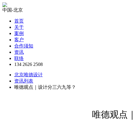
中国-北京
首页
关于
案例
客户
合作须知
资讯
联络
134 2626 2508
北京唯德设计
资讯列表
唯德观点｜设计分三六九等？
唯德观点