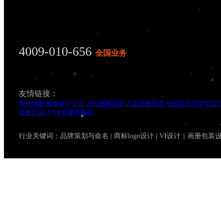
4009-010-656
全国业务
友情链接：
网站地图
唯德设计公司
大连威鹏国际
方正承销保荐
中国农大经管学院
都展厅设计
VR党建体验馆
行业关键词：品牌策划与命名 | 商标logo设计 | VI设计｜画